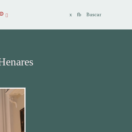
AD
x
fb
Buscar
 Henares