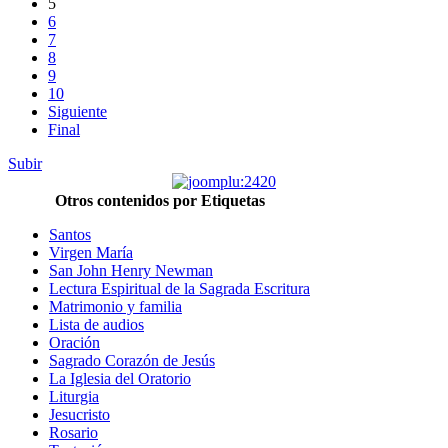
5
6
7
8
9
10
Siguiente
Final
Subir
Otros contenidos por Etiquetas
Santos
Virgen María
San John Henry Newman
Lectura Espiritual de la Sagrada Escritura
Matrimonio y familia
Lista de audios
Oración
Sagrado Corazón de Jesús
La Iglesia del Oratorio
Liturgia
Jesucristo
Rosario