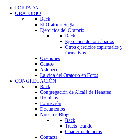
PORTADA
ORATORIO
Back
El Oratorio Seglar
Ejercicios del Oratorio
Back
Ejercicios de los sábados
Otros ejercicios espirituales y
formativos
Oraciones
Cantos
Asfeneri
La vida del Oratorio en Fotos
CONGREGACIÓN
Back
Congregación de Alcalá de Henares
Homilías
Formación
Documentos
Nuestros Blogs
Back
Tracts_teando
Cuaderno de notas
Contacta