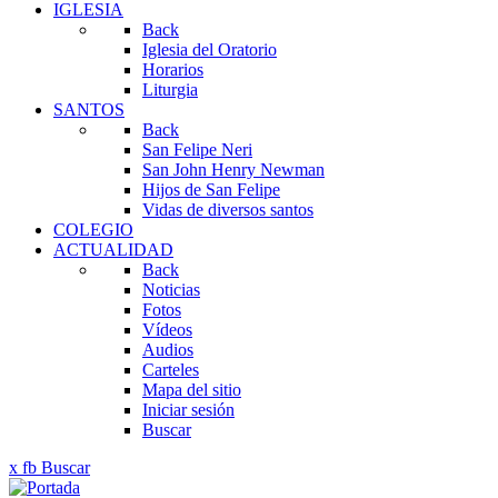
IGLESIA
Back
Iglesia del Oratorio
Horarios
Liturgia
SANTOS
Back
San Felipe Neri
San John Henry Newman
Hijos de San Felipe
Vidas de diversos santos
COLEGIO
ACTUALIDAD
Back
Noticias
Fotos
Vídeos
Audios
Carteles
Mapa del sitio
Iniciar sesión
Buscar
x
fb
Buscar