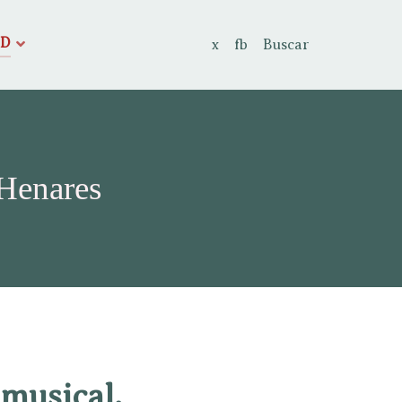
AD
x
fb
Buscar
 Henares
 musical.