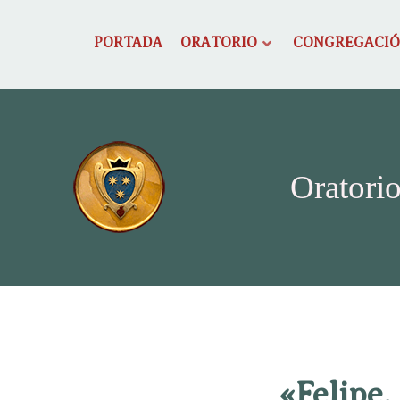
PORTADA
ORATORIO
CONGREGACI
Oratorio
«Felipe,