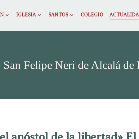
ÓN
IGLESIA
SANTOS
COLEGIO
ACTUALID
 San Felipe Neri de Alcalá de
 el apóstol de la libertad» El