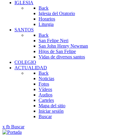
IGLESIA
Back
Iglesia del Oratorio
Horarios
Liturgia
SANTOS
Back
San Felipe Neri
San John Henry Newman
Hijos de San Felipe
Vidas de diversos santos
COLEGIO
ACTUALIDAD
Back
Noticias
Fotos
Vídeos
Audios
Carteles
Mapa del sitio
Iniciar sesión
Buscar
x
fb
Buscar