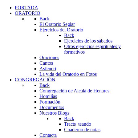
PORTADA
ORATORIO
Back
El Oratorio Seglar
Ejercicios del Oratorio
Back
Ejercicios de los sábados
Otros ejercicios espirituales y
formativos
Oraciones
Cantos
Asfeneri
La vida del Oratorio en Fotos
CONGREGACIÓN
Back
Congregación de Alcalá de Henares
Homilías
Formación
Documentos
Nuestros Blogs
Back
Tracts_teando
Cuaderno de notas
Contacta