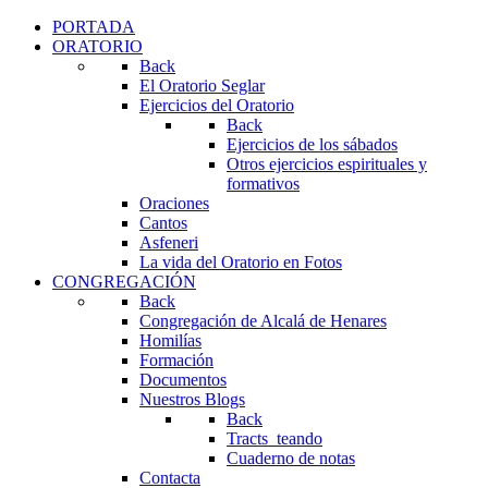
PORTADA
ORATORIO
Back
El Oratorio Seglar
Ejercicios del Oratorio
Back
Ejercicios de los sábados
Otros ejercicios espirituales y
formativos
Oraciones
Cantos
Asfeneri
La vida del Oratorio en Fotos
CONGREGACIÓN
Back
Congregación de Alcalá de Henares
Homilías
Formación
Documentos
Nuestros Blogs
Back
Tracts_teando
Cuaderno de notas
Contacta