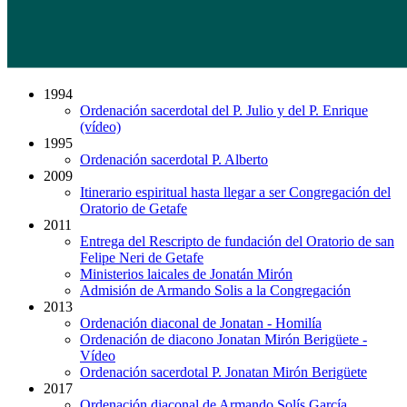
1994
Ordenación sacerdotal del P. Julio y del P. Enrique
(vídeo)
1995
Ordenación sacerdotal P. Alberto
2009
Itinerario espiritual hasta llegar a ser Congregación del
Oratorio de Getafe
2011
Entrega del Rescripto de fundación del Oratorio de san
Felipe Neri de Getafe
Ministerios laicales de Jonatán Mirón
Admisión de Armando Solis a la Congregación
2013
Ordenación diaconal de Jonatan - Homilía
Ordenación de diacono Jonatan Mirón Berigüete -
Vídeo
Ordenación sacerdotal P. Jonatan Mirón Berigüete
2017
Ordenación diaconal de Armando Solís García