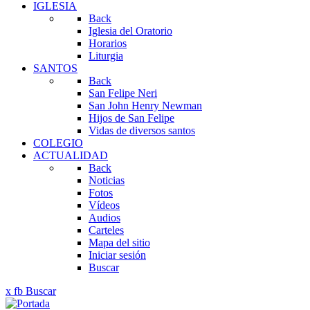
IGLESIA
Back
Iglesia del Oratorio
Horarios
Liturgia
SANTOS
Back
San Felipe Neri
San John Henry Newman
Hijos de San Felipe
Vidas de diversos santos
COLEGIO
ACTUALIDAD
Back
Noticias
Fotos
Vídeos
Audios
Carteles
Mapa del sitio
Iniciar sesión
Buscar
x
fb
Buscar