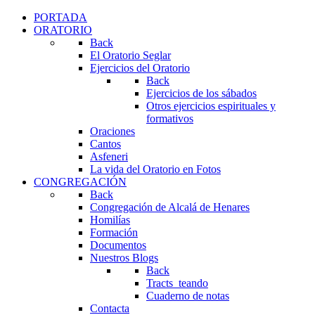
PORTADA
ORATORIO
Back
El Oratorio Seglar
Ejercicios del Oratorio
Back
Ejercicios de los sábados
Otros ejercicios espirituales y
formativos
Oraciones
Cantos
Asfeneri
La vida del Oratorio en Fotos
CONGREGACIÓN
Back
Congregación de Alcalá de Henares
Homilías
Formación
Documentos
Nuestros Blogs
Back
Tracts_teando
Cuaderno de notas
Contacta