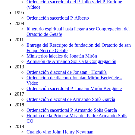
Ordenación sacerdotal del P. Julio y del P. Enrique
(vídeo)
1995
Ordenación sacerdotal P. Alberto
2009
Itinerario espiritual hasta llegar a ser Congregación del
Oratorio de Getafe
2011
Entrega del Rescripto de fundación del Oratorio de san
Felipe Neri de Getafe
Ministerios laicales de Jonatán Mirón
Admisión de Armando Solis a la Congregación
2013
Ordenación diaconal de Jonatan - Homilía
Ordenación de diacono Jonatan Mirón Berigüete -
Vídeo
Ordenación sacerdotal P. Jonatan Mirón Berigüete
2017
Ordenación diaconal de Armando Solís García
2018
Ordenación sacerdotal P. Armando Solís García
Homilía de la Primera Misa del Padre Armando Solís
CO
2019
Cuando vino John Henry Newman