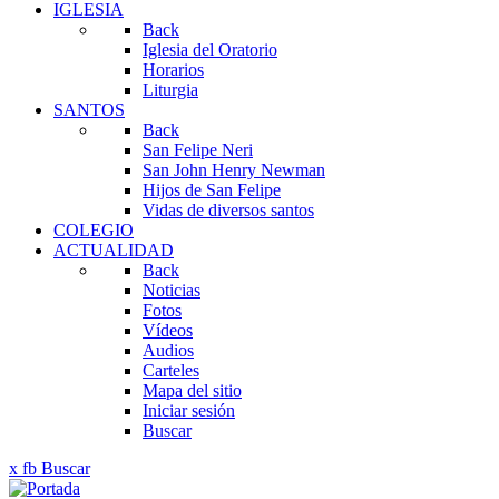
IGLESIA
Back
Iglesia del Oratorio
Horarios
Liturgia
SANTOS
Back
San Felipe Neri
San John Henry Newman
Hijos de San Felipe
Vidas de diversos santos
COLEGIO
ACTUALIDAD
Back
Noticias
Fotos
Vídeos
Audios
Carteles
Mapa del sitio
Iniciar sesión
Buscar
x
fb
Buscar