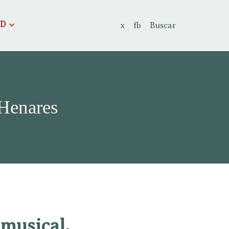
AD
x
fb
Buscar
 Henares
 musical.