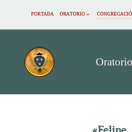
PORTADA
ORATORIO
CONGREGACI
Oratorio
«Felipe,