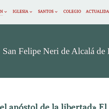
ÓN
IGLESIA
SANTOS
COLEGIO
ACTUALID
 San Felipe Neri de Alcalá de
 el apóstol de la libertad» El