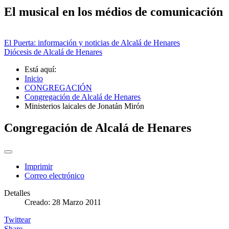
El musical en los médios de comunicación
El Puerta: información y noticias de Alcalá de Henares
Diócesis de Alcalá de Henares
Está aquí:
Inicio
CONGREGACIÓN
Congregación de Alcalá de Henares
Ministerios laicales de Jonatán Mirón
Congregación de Alcalá de Henares
Imprimir
Correo electrónico
Detalles
Creado: 28 Marzo 2011
Twittear
Share