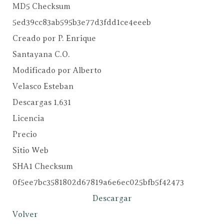
MD5 Checksum
5ed39cc83ab595b3e77d3fdd1ce4eeeb
Creado por
P. Enrique
Santayana C.O.
Modificado por
Alberto
Velasco Esteban
Descargas
1,631
Licencia
Precio
Sitio Web
SHA1 Checksum
0f5ee7bc3581802d67819a6e6ec025bfb5f42473
Descargar
Volver