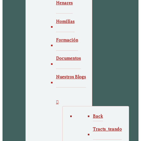
Henares
Homilías
Formación
Documentos
Nuestros Blogs
Back
Tracts_teando