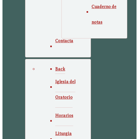
Cuaderno de
notas
Contacta
Back
Iglesia del
Oratorio
Horarios
Liturgia