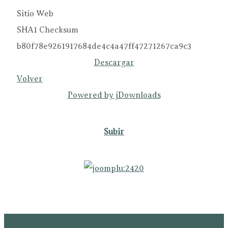
Sitio Web
SHA1 Checksum
b80f78e9261917684de4c4a47ff47271267ca9c3
Descargar
Volver
Powered by jDownloads
Subir