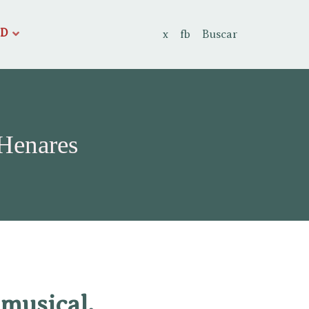
AD
x
fb
Buscar
 Henares
 musical.