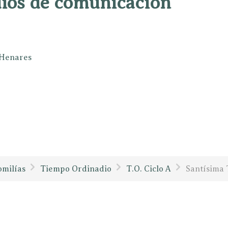
dios de comunicación
e Henares
milías
Tiempo Ordinadio
T.O. Ciclo A
Santísima 