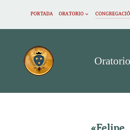
PORTADA
ORATORIO
CONGREGACI
Oratorio
«Felipe,