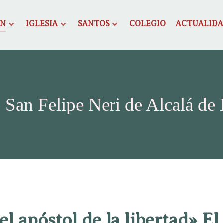
ÓN
IGLESIA
SANTOS
COLEGIO
ACTUALID
 San Felipe Neri de Alcalá de
 el apóstol de la libertad» El