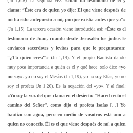
(Jn 1,6-8) La segunda vez:
«Juan da testimonio de él y
clama: “Éste era de quien yo dije: El que viene después de
mí ha sido antepuesto a mí, porque existía antes que yo”»
(Jn 1,15). La tercera ocasión viene introducida así:
«Éste es el
testimonio de Juan, cuando desde Jerusalén los judíos le
enviaron sacerdotes y levitas para que le preguntaran:
“¿Tú quién eres?”»
(Jn 1,19). Y el propio Bautista dando
muy poca importancia a quién es él y qué hace, solo dice
«yo
no soy»
: yo no soy el Mesías (Jn 1,19), yo no soy Elías, yo no
soy el profeta (Jn 1,20). Es la negación del «yo». Y al final:
«Yo soy la voz del que clama en el desierto: “Haced recto el
camino del Señor”, como dijo el profeta Isaías
[…]
Yo
bautizo con agua, pero en medio de vosotros está uno a
quien no conocéis. Él es el que viene después de mí, a quien