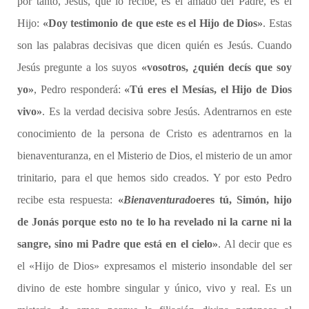
por tanto, Jesús, que lo recibe, es el amado del Padre, es el
Hijo:
«Doy testimonio de que este es el Hijo de Dios»
. Estas
son las palabras decisivas que dicen quién es Jesús. Cuando
Jesús pregunte a los suyos
«vosotros, ¿quién decís que soy
yo»
, Pedro responderá:
«Tú eres el Mesías, el Hijo de Dios
vivo»
. Es la verdad decisiva sobre Jesús. Adentrarnos en este
conocimiento de la persona de Cristo es adentrarnos en la
bienaventuranza, en el Misterio de Dios, el misterio de un amor
trinitario, para el que hemos sido creados. Y por esto Pedro
recibe esta respuesta:
«
Bienaventurado
eres tú, Simón, hijo
de Jonás porque esto no te lo ha revelado ni la carne ni la
sangre, sino mi Padre que está en el cielo»
. Al decir que es
el «Hijo de Dios» expresamos el misterio insondable del ser
divino de este hombre singular y único, vivo y real. Es un