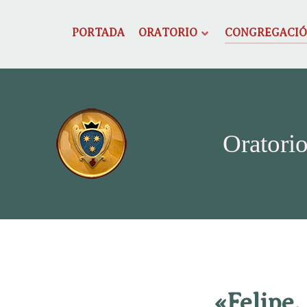
PORTADA
ORATORIO
CONGREGACI
Oratorio
«Felipe,