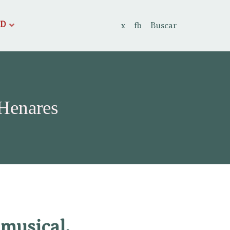
AD
x
fb
Buscar
 Henares
 musical.