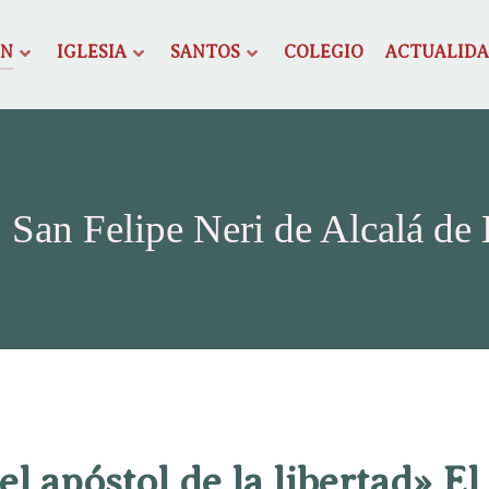
ÓN
IGLESIA
SANTOS
COLEGIO
ACTUALID
 San Felipe Neri de Alcalá de
 el apóstol de la libertad» El