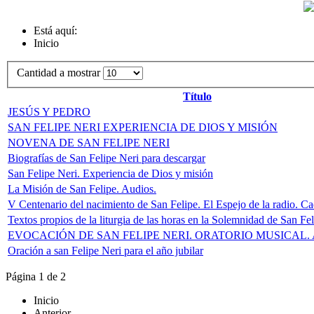
Está aquí:
Inicio
Cantidad a mostrar
Título
JESÚS Y PEDRO
SAN FELIPE NERI EXPERIENCIA DE DIOS Y MISIÓN
NOVENA DE SAN FELIPE NERI
Biografías de San Felipe Neri para descargar
San Felipe Neri. Experiencia de Dios y misión
La Misión de San Felipe. Audios.
V Centenario del nacimiento de San Felipe. El Espejo de la radio. 
Textos propios de la liturgia de las horas en la Solemnidad de San Fe
EVOCACIÓN DE SAN FELIPE NERI. ORATORIO MUSICAL.
Oración a san Felipe Neri para el año jubilar
Página 1 de 2
Inicio
Anterior