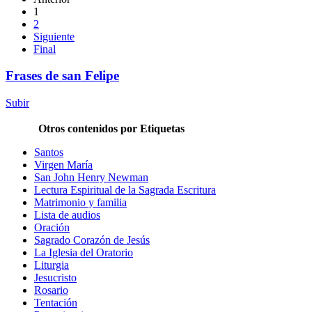
1
2
Siguiente
Final
Frases de san Felipe
Subir
Otros contenidos por Etiquetas
Santos
Virgen María
San John Henry Newman
Lectura Espiritual de la Sagrada Escritura
Matrimonio y familia
Lista de audios
Oración
Sagrado Corazón de Jesús
La Iglesia del Oratorio
Liturgia
Jesucristo
Rosario
Tentación