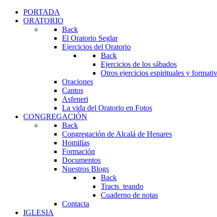
PORTADA
ORATORIO
Back
El Oratorio Seglar
Ejercicios del Oratorio
Back
Ejercicios de los sábados
Otros ejercicios espirituales y formati
Oraciones
Cantos
Asfeneri
La vida del Oratorio en Fotos
CONGREGACIÓN
Back
Congregación de Alcalá de Henares
Homilías
Formación
Documentos
Nuestros Blogs
Back
Tracts_teando
Cuaderno de notas
Contacta
IGLESIA