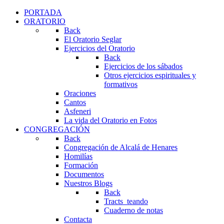
PORTADA
ORATORIO
Back
El Oratorio Seglar
Ejercicios del Oratorio
Back
Ejercicios de los sábados
Otros ejercicios espirituales y
formativos
Oraciones
Cantos
Asfeneri
La vida del Oratorio en Fotos
CONGREGACIÓN
Back
Congregación de Alcalá de Henares
Homilías
Formación
Documentos
Nuestros Blogs
Back
Tracts_teando
Cuaderno de notas
Contacta