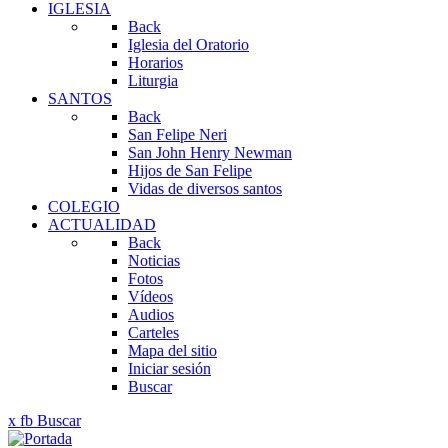
IGLESIA
Back
Iglesia del Oratorio
Horarios
Liturgia
SANTOS
Back
San Felipe Neri
San John Henry Newman
Hijos de San Felipe
Vidas de diversos santos
COLEGIO
ACTUALIDAD
Back
Noticias
Fotos
Vídeos
Audios
Carteles
Mapa del sitio
Iniciar sesión
Buscar
x
fb
Buscar