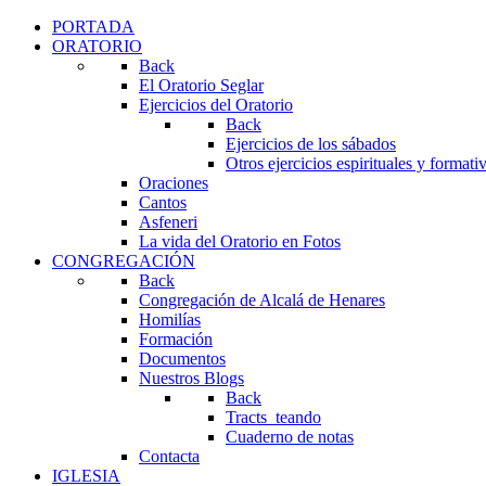
PORTADA
ORATORIO
Back
El Oratorio Seglar
Ejercicios del Oratorio
Back
Ejercicios de los sábados
Otros ejercicios espirituales y formati
Oraciones
Cantos
Asfeneri
La vida del Oratorio en Fotos
CONGREGACIÓN
Back
Congregación de Alcalá de Henares
Homilías
Formación
Documentos
Nuestros Blogs
Back
Tracts_teando
Cuaderno de notas
Contacta
IGLESIA