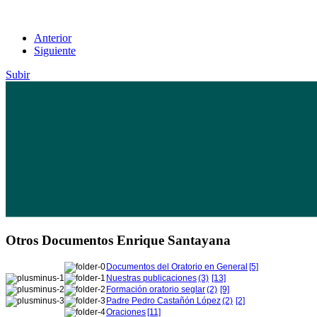
Anterior
Siguiente
Subir
Otros Documentos Enrique Santayana
Documentos del Oratorio en General
[5]
Nuestras publicaciones
(3)
[13]
Formación oratorio seglar
(2)
[9]
Padre Pedro Castañón López
(2)
[2]
Oraciones
[11]