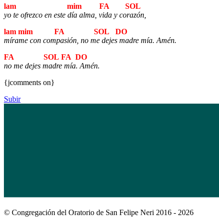
lam mim FA SOL
yo te ofrezco en este día alma, vida y corazón,
la
m
mim FA SOL DO
mírame con compasión, no me dejes madre mía. Amén.
FA SOL FA DO
no me dejes madre mía. Amén.
{jcomments on}
Subir
© Congregación del Oratorio de San Felipe Neri 2016 - 2026