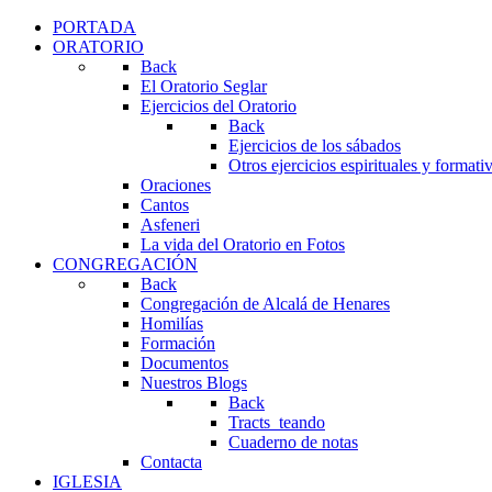
PORTADA
ORATORIO
Back
El Oratorio Seglar
Ejercicios del Oratorio
Back
Ejercicios de los sábados
Otros ejercicios espirituales y formati
Oraciones
Cantos
Asfeneri
La vida del Oratorio en Fotos
CONGREGACIÓN
Back
Congregación de Alcalá de Henares
Homilías
Formación
Documentos
Nuestros Blogs
Back
Tracts_teando
Cuaderno de notas
Contacta
IGLESIA