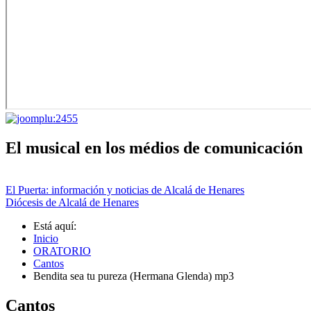
El musical en los médios de comunicación
El Puerta: información y noticias de Alcalá de Henares
Diócesis de Alcalá de Henares
Está aquí:
Inicio
ORATORIO
Cantos
Bendita sea tu pureza (Hermana Glenda) mp3
Cantos