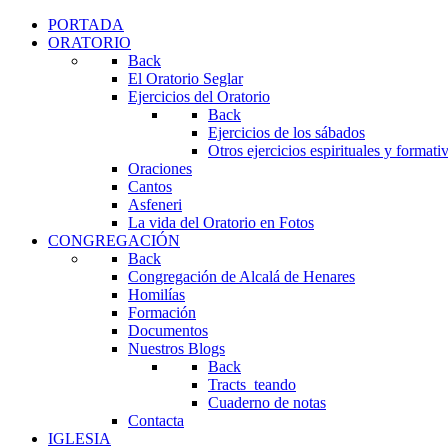
PORTADA
ORATORIO
Back
El Oratorio Seglar
Ejercicios del Oratorio
Back
Ejercicios de los sábados
Otros ejercicios espirituales y formati
Oraciones
Cantos
Asfeneri
La vida del Oratorio en Fotos
CONGREGACIÓN
Back
Congregación de Alcalá de Henares
Homilías
Formación
Documentos
Nuestros Blogs
Back
Tracts_teando
Cuaderno de notas
Contacta
IGLESIA