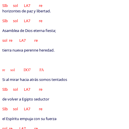
SIb sol LA7 re
horizontes de paz y libertad.
SIb sol LA7 re
Asamblea de Dios eterna fiesta;
sol re LA7 re
tierra nueva perenne heredad.
re sol DO7 FA
Si al mirar hacia atrás somos tentados
SIb sol LA7 re
de volver a Egipto seductor
SIb sol LA7 re
el Espíritu empuja con su fuerza
sol re LA7 re