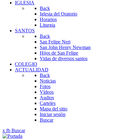
IGLESIA
Back
Iglesia del Oratorio
Horarios
Liturgia
SANTOS
Back
San Felipe Neri
San John Henry Newman
Hijos de San Felipe
Vidas de diversos santos
COLEGIO
ACTUALIDAD
Back
Noticias
Fotos
Vídeos
Audios
Carteles
Mapa del sitio
Iniciar sesión
Buscar
x
fb
Buscar