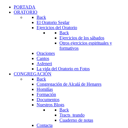
PORTADA
ORATORIO
Back
El Oratorio Seglar
Ejercicios del Oratorio
Back
Ejercicios de los sábados
Otros ejercicios espirituales y
formativos
Oraciones
Cantos
Asfeneri
La vida del Oratorio en Fotos
CONGREGACIÓN
Back
Congregación de Alcalá de Henares
Homilías
Formación
Documentos
Nuestros Blogs
Back
Tracts_teando
Cuaderno de notas
Contacta