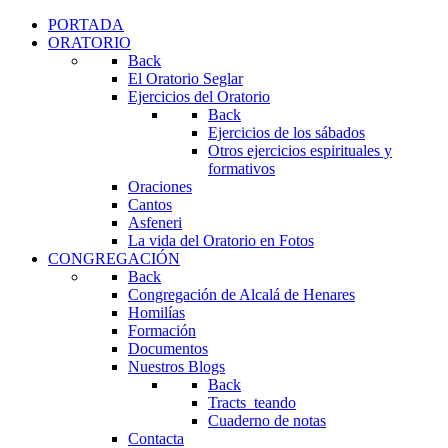
PORTADA
ORATORIO
Back
El Oratorio Seglar
Ejercicios del Oratorio
Back
Ejercicios de los sábados
Otros ejercicios espirituales y
formativos
Oraciones
Cantos
Asfeneri
La vida del Oratorio en Fotos
CONGREGACIÓN
Back
Congregación de Alcalá de Henares
Homilías
Formación
Documentos
Nuestros Blogs
Back
Tracts_teando
Cuaderno de notas
Contacta