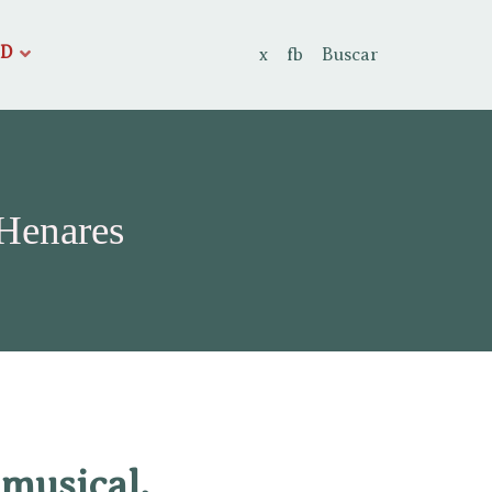
AD
x
fb
Buscar
 Henares
 musical.