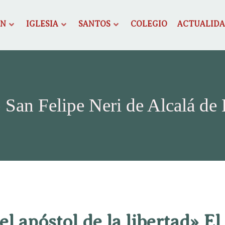
ÓN
IGLESIA
SANTOS
COLEGIO
ACTUALID
 San Felipe Neri de Alcalá de
 el apóstol de la libertad» El