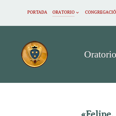
PORTADA
ORATORIO
CONGREGACI
Oratorio
«Felipe,