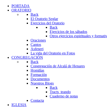
PORTADA
ORATORIO
Back
El Oratorio Seglar
Ejercicios del Oratorio
Back
Ejercicios de los sábados
Otros ejercicios espirituales y formati
Oraciones
Cantos
Asfeneri
La vida del Oratorio en Fotos
CONGREGACIÓN
Back
Congregación de Alcalá de Henares
Homilías
Formación
Documentos
Nuestros Blogs
Back
Tracts_teando
Cuaderno de notas
Contacta
IGLESIA