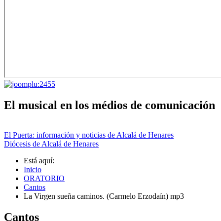
El musical en los médios de comunicación
El Puerta: información y noticias de Alcalá de Henares
Diócesis de Alcalá de Henares
Está aquí:
Inicio
ORATORIO
Cantos
La Virgen sueña caminos. (Carmelo Erzodaín) mp3
Cantos