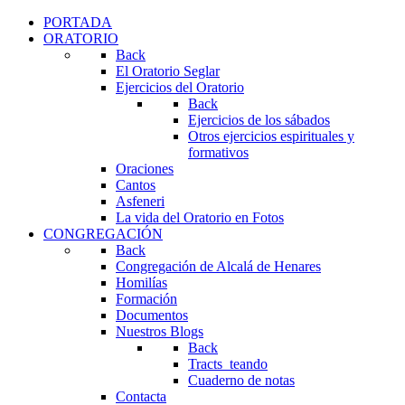
PORTADA
ORATORIO
Back
El Oratorio Seglar
Ejercicios del Oratorio
Back
Ejercicios de los sábados
Otros ejercicios espirituales y
formativos
Oraciones
Cantos
Asfeneri
La vida del Oratorio en Fotos
CONGREGACIÓN
Back
Congregación de Alcalá de Henares
Homilías
Formación
Documentos
Nuestros Blogs
Back
Tracts_teando
Cuaderno de notas
Contacta