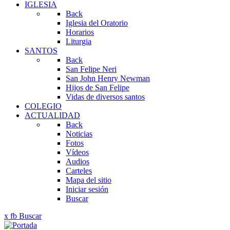
IGLESIA
Back
Iglesia del Oratorio
Horarios
Liturgia
SANTOS
Back
San Felipe Neri
San John Henry Newman
Hijos de San Felipe
Vidas de diversos santos
COLEGIO
ACTUALIDAD
Back
Noticias
Fotos
Vídeos
Audios
Carteles
Mapa del sitio
Iniciar sesión
Buscar
x
fb
Buscar