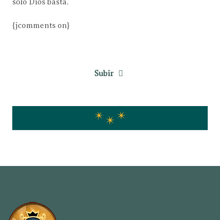
sólo Dios basta.
{jcomments on}
Subir