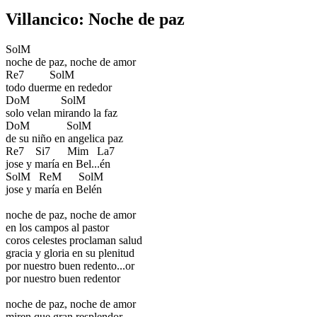
Villancico: Noche de paz
SolM
noche de paz, noche de amor
Re7 SolM
todo duerme en rededor
DoM SolM
solo velan mirando la faz
DoM SolM
de su niño en angelica paz
Re7 Si7 Mim La7
jose y maría en Bel...én
SolM ReM SolM
jose y maría en Belén
noche de paz, noche de amor
en los campos al pastor
coros celestes proclaman salud
gracia y gloria en su plenitud
por nuestro buen redento...or
por nuestro buen redentor
noche de paz, noche de amor
miren que gran resplendor