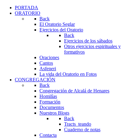
PORTADA
ORATORIO
Back
El Oratorio Seglar
Ejercicios del Oratorio
Back
Ejercicios de los sábados
Otros ejercicios espirituales y
formativos
Oraciones
Cantos
Asfeneri
La vida del Oratorio en Fotos
CONGREGACIÓN
Back
Congregación de Alcalá de Henares
Homilías
Formación
Documentos
Nuestros Blogs
Back
Tracts_teando
Cuaderno de notas
Contacta