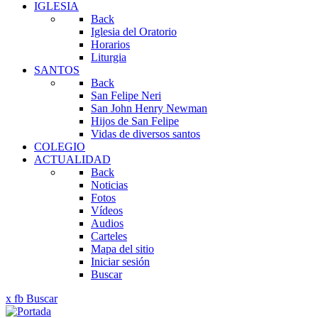
IGLESIA
Back
Iglesia del Oratorio
Horarios
Liturgia
SANTOS
Back
San Felipe Neri
San John Henry Newman
Hijos de San Felipe
Vidas de diversos santos
COLEGIO
ACTUALIDAD
Back
Noticias
Fotos
Vídeos
Audios
Carteles
Mapa del sitio
Iniciar sesión
Buscar
x
fb
Buscar