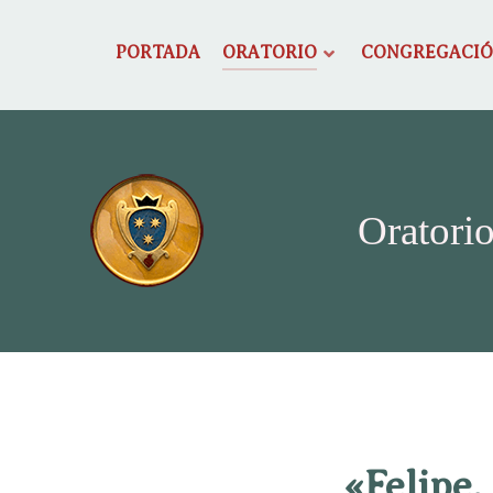
PORTADA
ORATORIO
CONGREGACI
Oratorio
«Felipe,