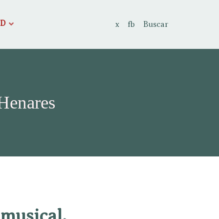
AD
x
fb
Buscar
 Henares
 musical.