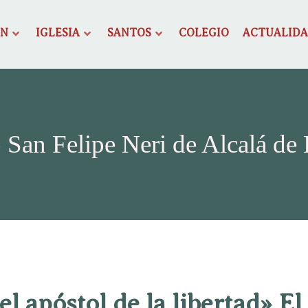
ÓN
IGLESIA
SANTOS
COLEGIO
ACTUALID
 San Felipe Neri de Alcalá de
 el apóstol de la libertad» El