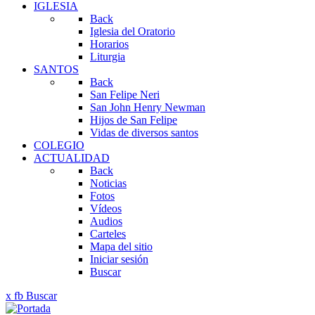
IGLESIA
Back
Iglesia del Oratorio
Horarios
Liturgia
SANTOS
Back
San Felipe Neri
San John Henry Newman
Hijos de San Felipe
Vidas de diversos santos
COLEGIO
ACTUALIDAD
Back
Noticias
Fotos
Vídeos
Audios
Carteles
Mapa del sitio
Iniciar sesión
Buscar
x
fb
Buscar