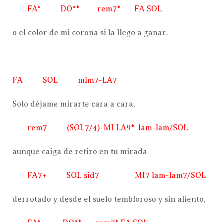
FA* DO** rem7* FA SOL
o el color de mi corona si la llego a ganar.
FA SOL mim7-LA7
Solo déjame mirarte cara a cara,
rem7 (SOL7/4)-MI LA9* lam-lam/SOL
aunque caiga de retiro en tu mirada
FA7+ SOL sid7 MI7 lam-lam7/SOL
derrotado y desde el suelo tembloroso y sin aliento,