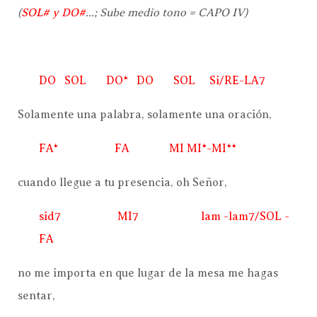
(
SOL# y DO#
...; Sube medio tono = CAPO IV)
DO SOL DO* DO SOL Si/RE-LA7
Solamente una palabra, solamente una oración,
FA* FA MI MI*-MI**
cuando llegue a tu presencia, oh Señor,
sid7 MI7 lam -lam7/SOL -
FA
no me importa en que lugar de la mesa me hagas
sentar,