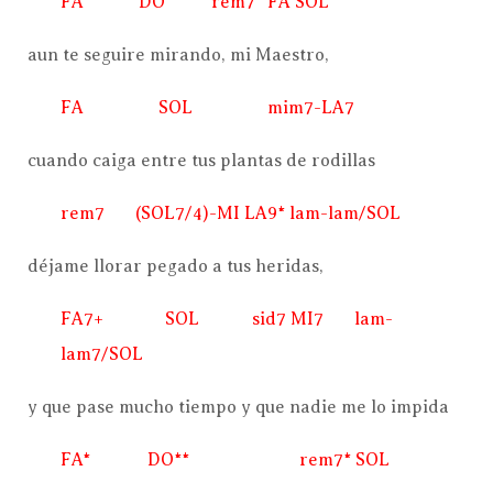
FA* DO** rem7* FA SOL
aun te seguire mirando, mi Maestro,
FA SOL mim7-LA7
cuando caiga entre tus plantas de rodillas
rem7 (SOL7/4)-MI LA9* lam-lam/SOL
déjame llorar pegado a tus heridas,
FA7+ SOL sid7 MI7 lam-
lam7/SOL
y que pase mucho tiempo y que nadie me lo impida
FA* DO** rem7* SOL