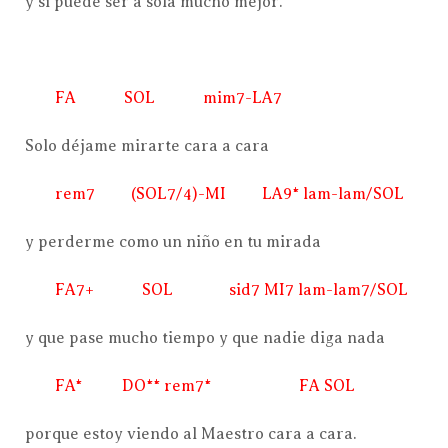
y si puede ser a sola mucho mejor.
FA SOL mim7-LA7
Solo déjame mirarte cara a cara
rem7 (SOL7/4)-MI LA9* lam-lam/SOL
y perderme como un niño en tu mirada
FA7+ SOL sid7 MI7 lam-lam7/SOL
y que pase mucho tiempo y que nadie diga nada
FA* DO** rem7* FA SOL
porque estoy viendo al Maestro cara a cara.