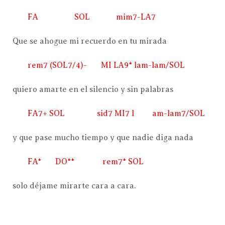
FA SOL mim7-LA7
Que se ahogue mi recuerdo en tu mirada
rem7 (SOL7/4)- MI LA9* lam-lam/SOL
quiero amarte en el silencio y sin palabras
FA7+ SOL sid7 MI7 l am-lam7/SOL
y que pase mucho tiempo y que nadie diga nada
FA* DO** rem7* SOL
solo déjame mirarte cara a cara.