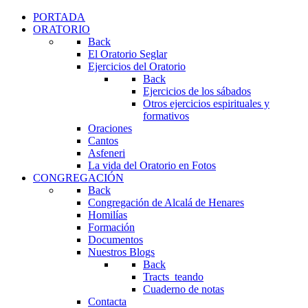
PORTADA
ORATORIO
Back
El Oratorio Seglar
Ejercicios del Oratorio
Back
Ejercicios de los sábados
Otros ejercicios espirituales y
formativos
Oraciones
Cantos
Asfeneri
La vida del Oratorio en Fotos
CONGREGACIÓN
Back
Congregación de Alcalá de Henares
Homilías
Formación
Documentos
Nuestros Blogs
Back
Tracts_teando
Cuaderno de notas
Contacta