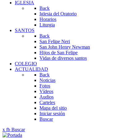
IGLESIA
Back
Iglesia del Oratorio
Horarios
Liturgia
SANTOS
Back
San Felipe Neri
San John Henry Newman
Hijos de San Felipe
Vidas de diversos santos
COLEGIO
ACTUALIDAD
Back
Noticias
Fotos
Vídeos
Audios
Carteles
Mapa del sitio
Iniciar sesión
Buscar
x
fb
Buscar