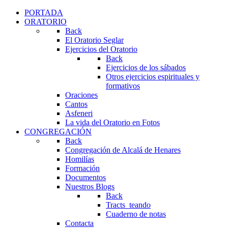
PORTADA
ORATORIO
Back
El Oratorio Seglar
Ejercicios del Oratorio
Back
Ejercicios de los sábados
Otros ejercicios espirituales y
formativos
Oraciones
Cantos
Asfeneri
La vida del Oratorio en Fotos
CONGREGACIÓN
Back
Congregación de Alcalá de Henares
Homilías
Formación
Documentos
Nuestros Blogs
Back
Tracts_teando
Cuaderno de notas
Contacta