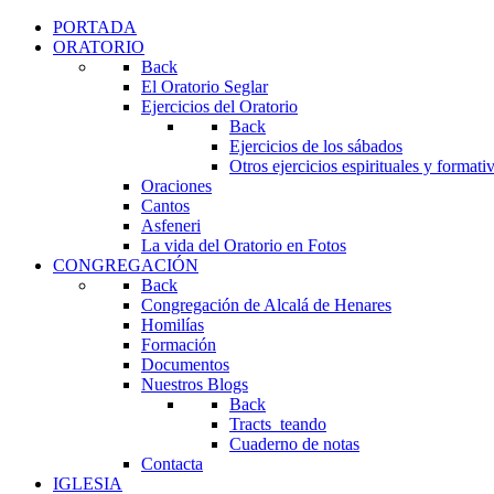
PORTADA
ORATORIO
Back
El Oratorio Seglar
Ejercicios del Oratorio
Back
Ejercicios de los sábados
Otros ejercicios espirituales y formati
Oraciones
Cantos
Asfeneri
La vida del Oratorio en Fotos
CONGREGACIÓN
Back
Congregación de Alcalá de Henares
Homilías
Formación
Documentos
Nuestros Blogs
Back
Tracts_teando
Cuaderno de notas
Contacta
IGLESIA