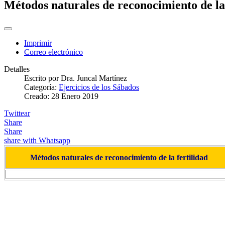
Métodos naturales de reconocimiento de la 
Imprimir
Correo electrónico
Detalles
Escrito por
Dra. Juncal Martínez
Categoría:
Ejercicios de los Sábados
Creado: 28 Enero 2019
Twittear
Share
Share
share with Whatsapp
Métodos naturales de reconocimiento de la fertilidad