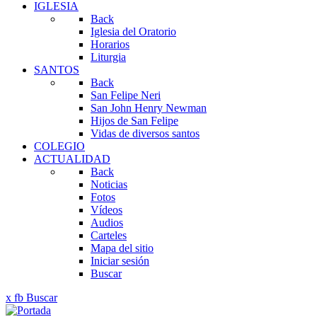
IGLESIA
Back
Iglesia del Oratorio
Horarios
Liturgia
SANTOS
Back
San Felipe Neri
San John Henry Newman
Hijos de San Felipe
Vidas de diversos santos
COLEGIO
ACTUALIDAD
Back
Noticias
Fotos
Vídeos
Audios
Carteles
Mapa del sitio
Iniciar sesión
Buscar
x
fb
Buscar