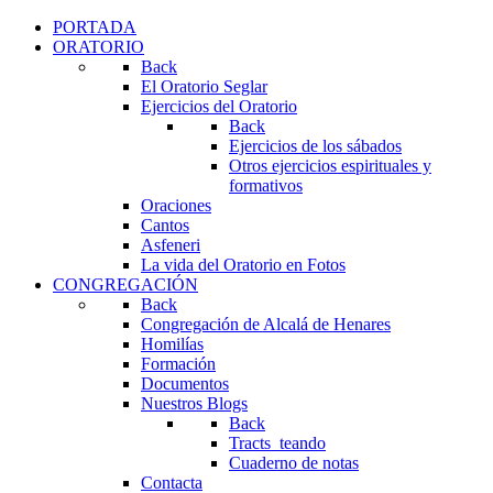
PORTADA
ORATORIO
Back
El Oratorio Seglar
Ejercicios del Oratorio
Back
Ejercicios de los sábados
Otros ejercicios espirituales y
formativos
Oraciones
Cantos
Asfeneri
La vida del Oratorio en Fotos
CONGREGACIÓN
Back
Congregación de Alcalá de Henares
Homilías
Formación
Documentos
Nuestros Blogs
Back
Tracts_teando
Cuaderno de notas
Contacta