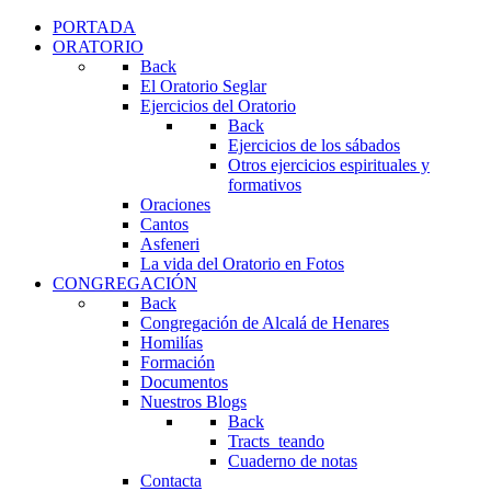
PORTADA
ORATORIO
Back
El Oratorio Seglar
Ejercicios del Oratorio
Back
Ejercicios de los sábados
Otros ejercicios espirituales y
formativos
Oraciones
Cantos
Asfeneri
La vida del Oratorio en Fotos
CONGREGACIÓN
Back
Congregación de Alcalá de Henares
Homilías
Formación
Documentos
Nuestros Blogs
Back
Tracts_teando
Cuaderno de notas
Contacta