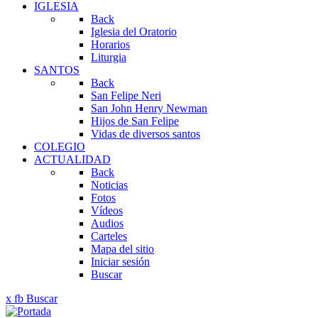
IGLESIA
Back
Iglesia del Oratorio
Horarios
Liturgia
SANTOS
Back
San Felipe Neri
San John Henry Newman
Hijos de San Felipe
Vidas de diversos santos
COLEGIO
ACTUALIDAD
Back
Noticias
Fotos
Vídeos
Audios
Carteles
Mapa del sitio
Iniciar sesión
Buscar
x
fb
Buscar