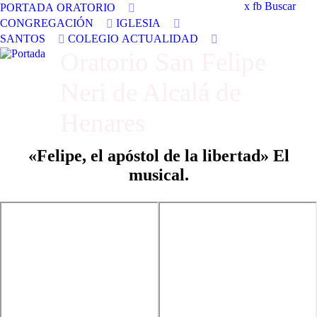
x
fb
Buscar
PORTADA
ORATORIO
CONGREGACIÓN
IGLESIA
SANTOS
COLEGIO
ACTUALIDAD
Oratorio San Felipe
Neri de Alcalá de
Henares
«Felipe, el apóstol de la libertad» El
musical.