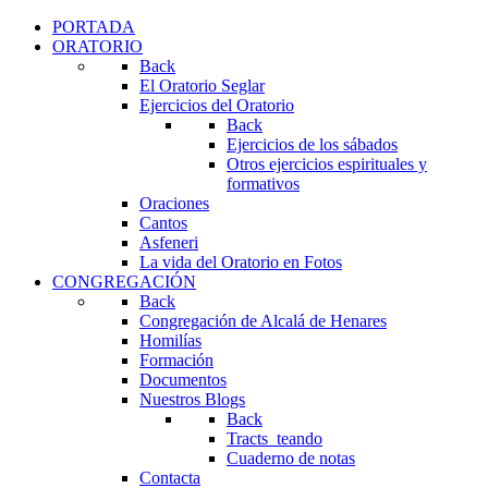
PORTADA
ORATORIO
Back
El Oratorio Seglar
Ejercicios del Oratorio
Back
Ejercicios de los sábados
Otros ejercicios espirituales y
formativos
Oraciones
Cantos
Asfeneri
La vida del Oratorio en Fotos
CONGREGACIÓN
Back
Congregación de Alcalá de Henares
Homilías
Formación
Documentos
Nuestros Blogs
Back
Tracts_teando
Cuaderno de notas
Contacta