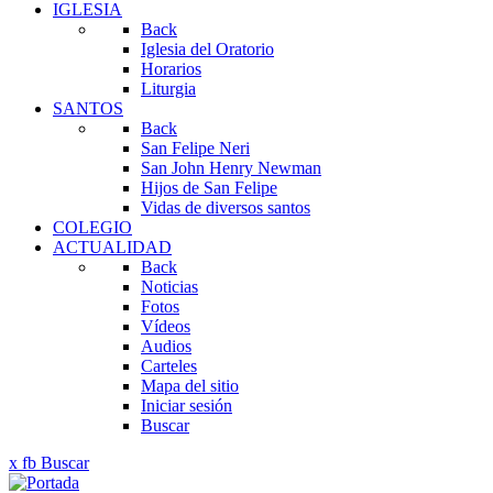
IGLESIA
Back
Iglesia del Oratorio
Horarios
Liturgia
SANTOS
Back
San Felipe Neri
San John Henry Newman
Hijos de San Felipe
Vidas de diversos santos
COLEGIO
ACTUALIDAD
Back
Noticias
Fotos
Vídeos
Audios
Carteles
Mapa del sitio
Iniciar sesión
Buscar
x
fb
Buscar