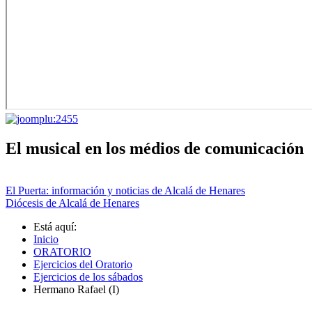
El musical en los médios de comunicación
El Puerta: información y noticias de Alcalá de Henares
Diócesis de Alcalá de Henares
Está aquí:
Inicio
ORATORIO
Ejercicios del Oratorio
Ejercicios de los sábados
Hermano Rafael (I)