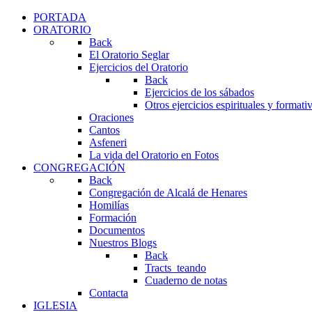
PORTADA
ORATORIO
Back
El Oratorio Seglar
Ejercicios del Oratorio
Back
Ejercicios de los sábados
Otros ejercicios espirituales y formati
Oraciones
Cantos
Asfeneri
La vida del Oratorio en Fotos
CONGREGACIÓN
Back
Congregación de Alcalá de Henares
Homilías
Formación
Documentos
Nuestros Blogs
Back
Tracts_teando
Cuaderno de notas
Contacta
IGLESIA