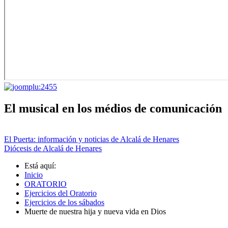
El musical en los médios de comunicación
El Puerta: información y noticias de Alcalá de Henares
Diócesis de Alcalá de Henares
Está aquí:
Inicio
ORATORIO
Ejercicios del Oratorio
Ejercicios de los sábados
Muerte de nuestra hija y nueva vida en Dios