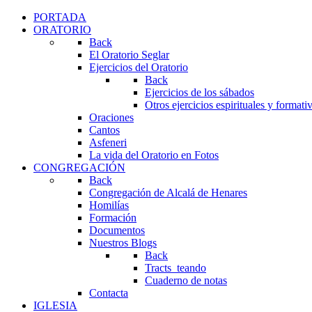
PORTADA
ORATORIO
Back
El Oratorio Seglar
Ejercicios del Oratorio
Back
Ejercicios de los sábados
Otros ejercicios espirituales y formati
Oraciones
Cantos
Asfeneri
La vida del Oratorio en Fotos
CONGREGACIÓN
Back
Congregación de Alcalá de Henares
Homilías
Formación
Documentos
Nuestros Blogs
Back
Tracts_teando
Cuaderno de notas
Contacta
IGLESIA