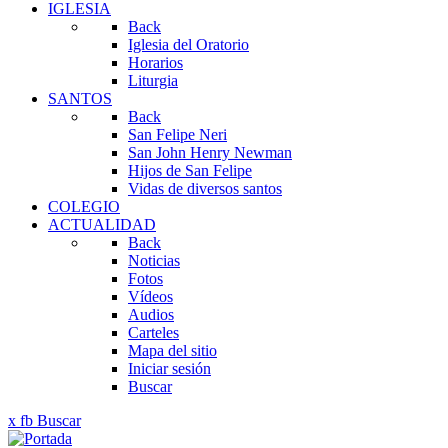
IGLESIA
Back
Iglesia del Oratorio
Horarios
Liturgia
SANTOS
Back
San Felipe Neri
San John Henry Newman
Hijos de San Felipe
Vidas de diversos santos
COLEGIO
ACTUALIDAD
Back
Noticias
Fotos
Vídeos
Audios
Carteles
Mapa del sitio
Iniciar sesión
Buscar
x
fb
Buscar