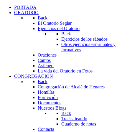
PORTADA
ORATORIO
Back
El Oratorio Seglar
Ejercicios del Oratorio
Back
Ejercicios de los sábados
Otros ejercicios espirituales y
formativos
Oraciones
Cantos
Asfeneri
La vida del Oratorio en Fotos
CONGREGACIÓN
Back
Congregación de Alcalá de Henares
Homilías
Formación
Documentos
Nuestros Blogs
Back
Tracts_teando
Cuaderno de notas
Contacta