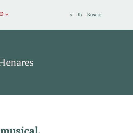
AD
x
fb
Buscar
 Henares
 musical.