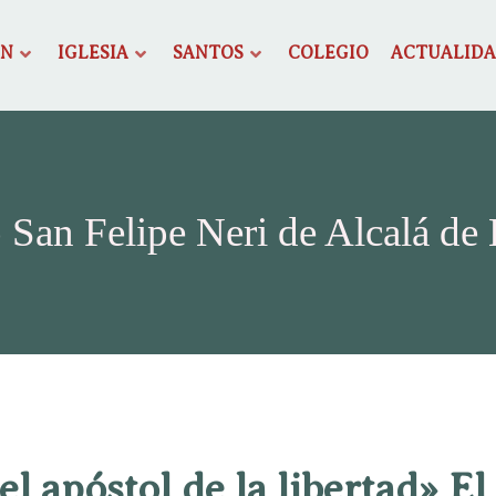
ÓN
IGLESIA
SANTOS
COLEGIO
ACTUALID
 San Felipe Neri de Alcalá de
 el apóstol de la libertad» El