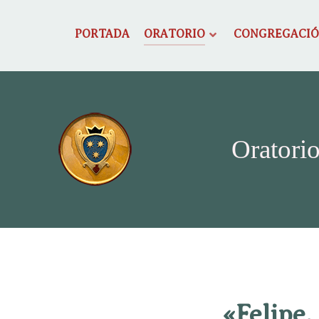
PORTADA
ORATORIO
CONGREGACI
Oratorio
«Felipe,