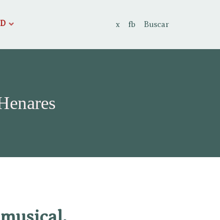
AD
x
fb
Buscar
 Henares
 musical.