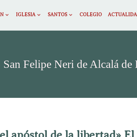
ÓN
IGLESIA
SANTOS
COLEGIO
ACTUALID
 San Felipe Neri de Alcalá de
 el apóstol de la libertad» El