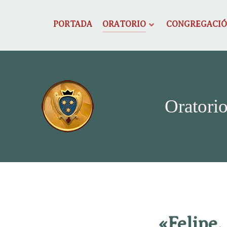
PORTADA
ORATORIO
CONGREGACI
Oratorio
«Felipe,