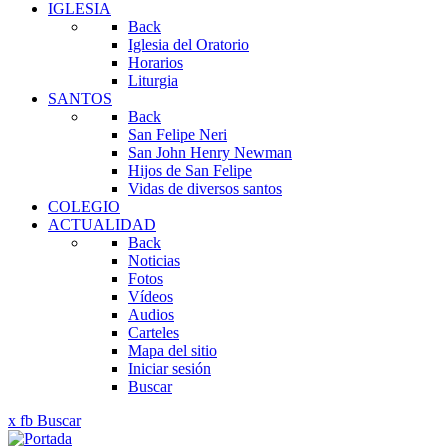
IGLESIA
Back
Iglesia del Oratorio
Horarios
Liturgia
SANTOS
Back
San Felipe Neri
San John Henry Newman
Hijos de San Felipe
Vidas de diversos santos
COLEGIO
ACTUALIDAD
Back
Noticias
Fotos
Vídeos
Audios
Carteles
Mapa del sitio
Iniciar sesión
Buscar
x
fb
Buscar