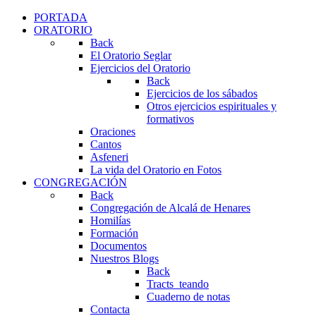
PORTADA
ORATORIO
Back
El Oratorio Seglar
Ejercicios del Oratorio
Back
Ejercicios de los sábados
Otros ejercicios espirituales y
formativos
Oraciones
Cantos
Asfeneri
La vida del Oratorio en Fotos
CONGREGACIÓN
Back
Congregación de Alcalá de Henares
Homilías
Formación
Documentos
Nuestros Blogs
Back
Tracts_teando
Cuaderno de notas
Contacta