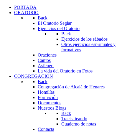
PORTADA
ORATORIO
Back
El Oratorio Seglar
Ejercicios del Oratorio
Back
Ejercicios de los sábados
Otros ejercicios espirituales y
formativos
Oraciones
Cantos
Asfeneri
La vida del Oratorio en Fotos
CONGREGACIÓN
Back
Congregación de Alcalá de Henares
Homilías
Formación
Documentos
Nuestros Blogs
Back
Tracts_teando
Cuaderno de notas
Contacta