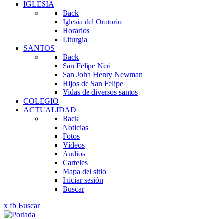
IGLESIA
Back
Iglesia del Oratorio
Horarios
Liturgia
SANTOS
Back
San Felipe Neri
San John Henry Newman
Hijos de San Felipe
Vidas de diversos santos
COLEGIO
ACTUALIDAD
Back
Noticias
Fotos
Vídeos
Audios
Carteles
Mapa del sitio
Iniciar sesión
Buscar
x
fb
Buscar