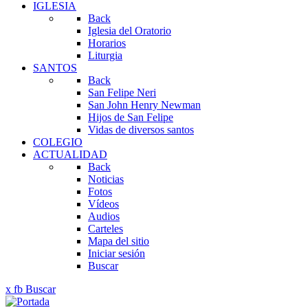
IGLESIA
Back
Iglesia del Oratorio
Horarios
Liturgia
SANTOS
Back
San Felipe Neri
San John Henry Newman
Hijos de San Felipe
Vidas de diversos santos
COLEGIO
ACTUALIDAD
Back
Noticias
Fotos
Vídeos
Audios
Carteles
Mapa del sitio
Iniciar sesión
Buscar
x
fb
Buscar