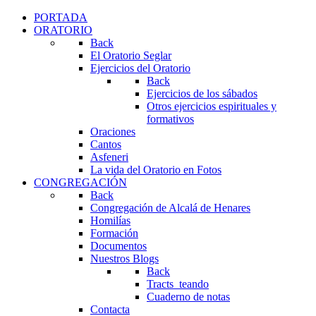
PORTADA
ORATORIO
Back
El Oratorio Seglar
Ejercicios del Oratorio
Back
Ejercicios de los sábados
Otros ejercicios espirituales y
formativos
Oraciones
Cantos
Asfeneri
La vida del Oratorio en Fotos
CONGREGACIÓN
Back
Congregación de Alcalá de Henares
Homilías
Formación
Documentos
Nuestros Blogs
Back
Tracts_teando
Cuaderno de notas
Contacta