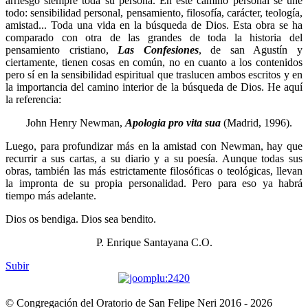
arriesgó siempre toda su persona. En este camino personal se une
todo: sensibilidad personal, pensamiento, filosofía, carácter, teología,
amistad... Toda una vida en la búsqueda de Dios. Esta obra se ha
comparado con otra de las grandes de toda la historia del
pensamiento cristiano,
Las Confesiones
, de san Agustín y
ciertamente, tienen cosas en común, no en cuanto a los contenidos
pero sí en la sensibilidad espiritual que traslucen ambos escritos y en
la importancia del camino interior de la búsqueda de Dios. He aquí
la referencia:
John Henry Newman,
Apologia pro vita sua
(Madrid, 1996).
Luego, para profundizar más en la amistad con Newman, hay que
recurrir a sus cartas, a su diario y a su poesía. Aunque todas sus
obras, también las más estrictamente filosóficas o teológicas, llevan
la impronta de su propia personalidad. Pero para eso ya habrá
tiempo más adelante.
Dios os bendiga. Dios sea bendito.
P. Enrique Santayana C.O.
Subir
© Congregación del Oratorio de San Felipe Neri 2016 - 2026