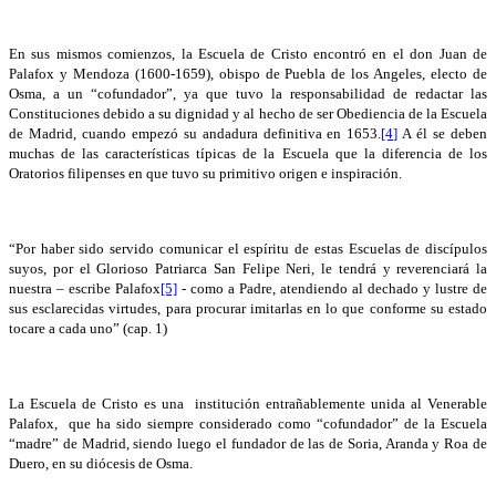
En sus mismos comienzos, la Escuela de Cristo encontró en el don Juan de
Palafox y Mendoza (1600-1659), obispo de Puebla de los Angeles, electo de
Osma, a un “cofundador”, ya que tuvo la responsabilidad de redactar las
Constituciones debido a su dignidad y al hecho de ser Obediencia de la Escuela
de Madrid, cuando empezó su andadura definitiva en 1653.
[4]
A él se deben
muchas de las características típicas de la Escuela que la diferencia de los
Oratorios filipenses en que tuvo su primitivo origen e inspiración.
“Por haber sido servido comunicar el espíritu de estas Escuelas de discípulos
suyos, por el Glorioso Patriarca San Felipe Neri, le tendrá y reverenciará la
nuestra – escribe Palafox
[5]
- como a Padre, atendiendo al dechado y lustre de
sus esclarecidas virtudes, para procurar imitarlas en lo que conforme su estado
tocare a cada uno” (cap. 1)
La Escuela de Cristo es una institución entrañablemente unida al Venerable
Palafox, que ha sido siempre considerado como “cofundador” de la Escuela
“madre” de Madrid, siendo luego el fundador de las de Soria, Aranda y Roa de
Duero, en su diócesis de Osma.