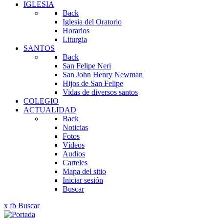
IGLESIA
Back
Iglesia del Oratorio
Horarios
Liturgia
SANTOS
Back
San Felipe Neri
San John Henry Newman
Hijos de San Felipe
Vidas de diversos santos
COLEGIO
ACTUALIDAD
Back
Noticias
Fotos
Vídeos
Audios
Carteles
Mapa del sitio
Iniciar sesión
Buscar
x
fb
Buscar