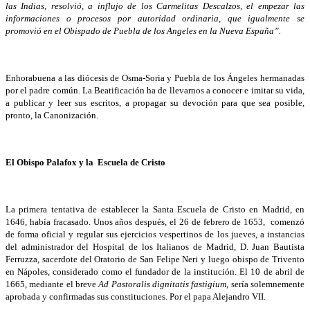
las Indias, resolvió, a influjo de los Carmelitas Descalzos, el empezar las
informaciones o procesos por autoridad ordinaria, que igualmente se
promovió en el Obispado de Puebla de los Angeles en la Nueva España”.
Enhorabuena a las diócesis de Osma-Soria y Puebla de los Ángeles hermanadas
por el padre común. La Beatificación ha de llevarnos a conocer e imitar su vida,
a publicar y leer sus escritos, a propagar su devoción para que sea posible,
pronto, la Canonización.
El Obispo Palafox y la Escuela de Cristo
La primera tentativa de establecer la Santa Escuela de Cristo en Madrid, en
1646, había fracasado. Unos años después, el 26 de febrero de 1653, comenzó
de forma oficial y regular sus ejercicios vespertinos de los jueves, a instancias
del administrador del Hospital de los Italianos de Madrid, D. Juan Bautista
Ferruzza, sacerdote del Oratorio de San Felipe Neri y luego obispo de Trivento
en Nápoles, considerado como el fundador de la institución. El 10 de abril de
1665, mediante el breve
Ad Pastoralis dignitatis fastigium
, sería solemnemente
aprobada y confirmadas sus constituciones. Por el papa Alejandro VII.