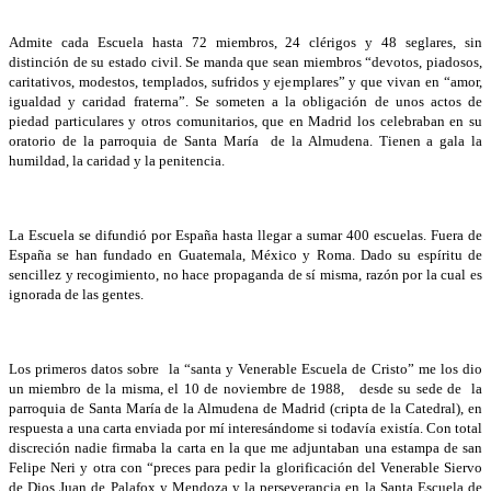
Admite cada Escuela hasta 72 miembros, 24 clérigos y 48 seglares, sin
distinción de su estado civil. Se manda que sean miembros “devotos, piadosos,
caritativos, modestos, templados, sufridos y ejemplares” y que vivan en “amor,
igualdad y caridad fraterna”. Se someten a la obligación de unos actos de
piedad particulares y otros comunitarios, que en Madrid los celebraban en su
oratorio de la parroquia de Santa María de la Almudena. Tienen a gala la
humildad, la caridad y la penitencia.
La Escuela se difundió por España hasta llegar a sumar 400 escuelas. Fuera de
España se han fundado en Guatemala, México y Roma. Dado su espíritu de
sencillez y recogimiento, no hace propaganda de sí misma, razón por la cual es
ignorada de las gentes.
Los primeros datos sobre la “santa y Venerable Escuela de Cristo” me los dio
un miembro de la misma, el 10 de noviembre de 1988, desde su sede de la
parroquia de Santa María de la Almudena de Madrid (cripta de la Catedral), en
respuesta a una carta enviada por mí interesándome si todavía existía. Con total
discreción nadie firmaba la carta en la que me adjuntaban una estampa de san
Felipe Neri y otra con “preces para pedir la glorificación del Venerable Siervo
de Dios Juan de Palafox y Mendoza y la perseverancia en la Santa Escuela de