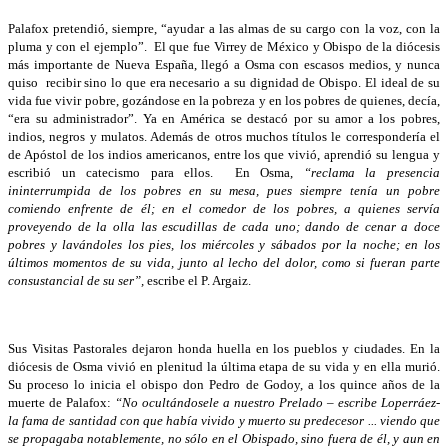
Palafox pretendió, siempre, “ayudar a las almas de su cargo con la voz, con la
pluma y con el ejemplo”. El que fue Virrey de México y Obispo de la diócesis
más importante de Nueva España, llegó a Osma con escasos medios, y nunca
quiso recibir sino lo que era necesario a su dignidad de Obispo. El ideal de su
vida fue vivir pobre, gozándose en la pobreza y en los pobres de quienes, decía,
“era su administrador”. Ya en América se destacó por su amor a los pobres,
indios, negros y mulatos. Además de otros muchos títulos le correspondería el
de Apóstol de los indios americanos, entre los que vivió, aprendió su lengua y
escribió un catecismo para ellos. En Osma,
“reclama la presencia
ininterrumpida de los pobres en su mesa, pues siempre tenía un pobre
comiendo enfrente de él; en el comedor de los pobres, a quienes servía
proveyendo de la olla las escudillas de cada uno; dando de cenar a doce
pobres y lavándoles los pies, los miércoles y sábados por la noche; en los
últimos momentos de su vida, junto al lecho del dolor, como si fueran parte
consustancial de su ser”,
escribe el P. Argaiz.
Sus Visitas Pastorales dejaron honda huella en los pueblos y ciudades. En la
diócesis de Osma vivió en plenitud la última etapa de su vida y en ella murió.
Su proceso lo inicia el obispo don Pedro de Godoy, a los quince años de la
muerte de Palafox:
“No ocultándosele a nuestro Prelado – escribe Loperráez-
la fama de santidad con que había vivido y muerto su predecesor ... viendo que
se propagaba notablemente, no sólo en el Obispado, sino fuera de él, y aun en