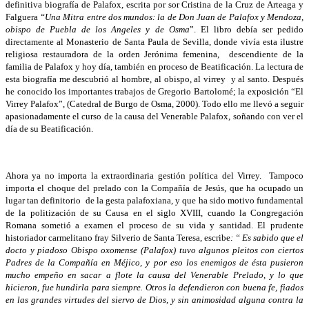
definitiva biografía de Palafox, escrita por sor Cristina de la Cruz de Arteaga y
Falguera
“Una Mitra entre dos mundos: la de Don Juan de Palafox y Mendoza,
obispo de Puebla de los Angeles y de Osma
”. El libro debía ser pedido
directamente al Monasterio de Santa Paula de Sevilla, donde vivía esta ilustre
religiosa restauradora de la orden Jerónima femenina, descendiente de la
familia de Palafox y hoy día, también en proceso de Beatificación. La lectura de
esta biografía me descubrió al hombre, al obispo, al virrey y al santo. Después
he conocido los importantes trabajos de Gregorio Bartolomé; la exposición “El
Virrey Palafox”, (Catedral de Burgo de Osma, 2000). Todo ello me llevó a seguir
apasionadamente el curso de la causa del Venerable Palafox, soñando con ver el
día de su Beatificación.
Ahora ya no importa la extraordinaria gestión política del Virrey. Tampoco
importa el choque del prelado con la Compañía de Jesús, que ha ocupado un
lugar tan definitorio de la gesta palafoxiana, y que ha sido motivo fundamental
de la politización de su Causa en el siglo XVIII, cuando la Congregación
Romana sometió a examen el proceso de su vida y santidad. El prudente
historiador carmelitano fray Silverio de Santa Teresa, escribe
: “ Es sabido que el
docto y piadoso Obispo oxomense (Palafox) tuvo algunos pleitos con ciertos
Padres de la Compañía en Méjico, y por eso los enemigos de ésta pusieron
mucho empeño en sacar a flote la causa del Venerable Prelado, y lo que
hicieron, fue hundirla para siempre. Otros la defendieron con buena fe, fiados
en las grandes virtudes del siervo de Dios, y sin animosidad alguna contra la