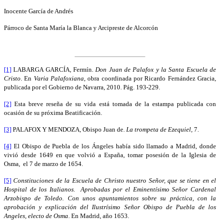
Inocente García de Andrés
Párroco de Santa María la Blanca y Arcipreste de Alcorcón
[1]
LABARGA GARCÍA, Fermín.
Don Juan de Palafox y la Santa Escuela de
Cristo
. En
Varia Palafoxiana
, obra coordinada por Ricardo Fernández Gracia,
publicada por el Gobierno de Navarra, 2010. Pág. 193-229.
[2]
Esta breve reseña de su vida está tomada de la estampa publicada con
ocasión de su próxima Beatificación.
[3]
PALAFOX Y MENDOZA, Obispo Juan de.
La trompeta de Ezequiel,
7.
[4]
El Obispo de Puebla de los Ángeles había sido llamado a Madrid, donde
vivió desde 1649 en que volvió a España, tomar posesión de la Iglesia de
Osma, el 7 de marzo de 1654.
[5]
Constituciones de la Escuela de Christo nuestro Señor, que se tiene en el
Hospital de los Italianos. Aprobadas por el Eminentísimo Señor Cardenal
Arzobispo de Toledo. Con unos apuntamientos sobre su práctica, con la
aprobación y explicación del Ilustrísimo Señor Obispo de Puebla de los
Angeles, electo de Osma
. En Madrid, año 1653.