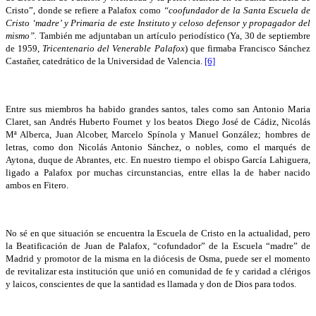
Cristo”, donde se refiere a Palafox como
“coofundador de la Santa Escuela de
Cristo ‘madre’ y Primaria de este Instituto y celoso defensor y propagador del
mismo”.
También me adjuntaban un artículo periodístico (Ya, 30 de septiembre
de 1959,
Tricentenario del Venerable Palafox
) que firmaba Francisco Sánchez
Castañer, catedrático de la Universidad de Valencia.
[6]
Entre sus miembros ha habido grandes santos, tales como san Antonio Maria
Claret, san Andrés Huberto Fournet y los beatos Diego José de Cádiz, Nicolás
Mª Alberca, Juan Alcober, Marcelo Spínola y Manuel González; hombres de
letras, como don Nicolás Antonio Sánchez, o nobles, como el marqués de
Aytona, duque de Abrantes, etc. En nuestro tiempo el obispo García Lahiguera,
ligado a Palafox por muchas circunstancias, entre ellas la de haber nacido
ambos en Fitero.
No sé en que situación se encuentra la Escuela de Cristo en la actualidad, pero
la Beatificación de Juan de Palafox, “cofundador” de la Escuela “madre” de
Madrid y promotor de la misma en la diócesis de Osma, puede ser el momento
de revitalizar esta institución que unió en comunidad de fe y caridad a clérigos
y laicos, conscientes de que la santidad es llamada y don de Dios para todos.