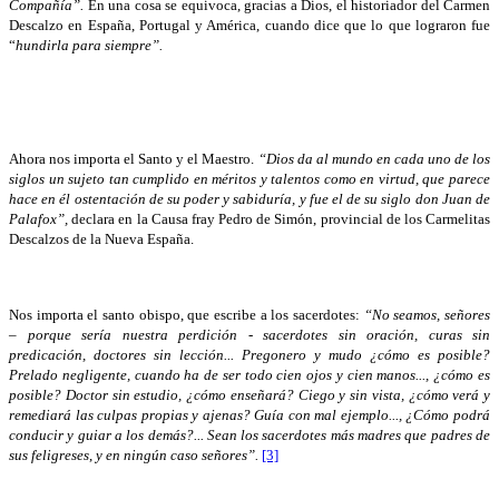
Compañía”.
En una cosa se equivoca, gracias a Dios, el historiador del Carmen
Descalzo en España, Portugal y América, cuando dice que lo que lograron fue
“
hundirla para siempre”.
Ahora nos importa el Santo y el Maestro.
“Dios da al mundo en cada uno de los
siglos un sujeto tan cumplido en méritos y talentos como en virtud, que parece
hace en él ostentación de su poder y sabiduría, y fue el de su siglo don Juan de
Palafox”,
declara en la Causa fray Pedro de Simón, provincial de los Carmelitas
Descalzos de la Nueva España.
Nos importa el santo obispo, que escribe a los sacerdotes:
“No seamos, señores
– porque sería nuestra perdición - sacerdotes sin oración, curas sin
predicación, doctores sin lección... Pregonero y mudo ¿cómo es posible?
Prelado negligente, cuando ha de ser todo cien ojos y cien manos..., ¿cómo es
posible? Doctor sin estudio, ¿cómo enseñará? Ciego y sin vista, ¿cómo verá y
remediará las culpas propias y ajenas? Guía con mal ejemplo..., ¿Cómo podrá
conducir y guiar a los demás?... Sean los sacerdotes más madres que padres de
sus feligreses
,
y en ningún caso señores”.
[3]