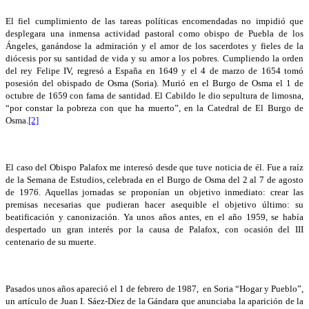
El fiel cumplimiento de las tareas políticas encomendadas no impidió que
desplegara una inmensa actividad pastoral como obispo de Puebla de los
Ángeles, ganándose la admiración y el amor de los sacerdotes y fieles de la
diócesis por su santidad de vida y su amor a los pobres. Cumpliendo la orden
del rey Felipe IV, regresó a España en 1649 y el 4 de marzo de 1654 tomó
posesión del obispado de Osma (Soria). Murió en el Burgo de Osma el 1 de
octubre de 1659 con fama de santidad. El Cabildo le dio sepultura de limosna,
“por constar la pobreza con que ha muerto”, en la Catedral de El Burgo de
Osma.
[2]
El caso del Obispo Palafox me interesó desde que tuve noticia de él. Fue a raíz
de la Semana de Estudios, celebrada en el Burgo de Osma del 2 al 7 de agosto
de 1976. Aquellas jornadas se proponían un objetivo inmediato: crear las
premisas necesarias que pudieran hacer asequible el objetivo último: su
beatificación y canonización. Ya unos años antes, en el año 1959, se había
despertado un gran interés por la causa de Palafox, con ocasión del III
centenario de su muerte.
Pasados unos años apareció el 1 de febrero de 1987, en Soria “Hogar y Pueblo”,
un artículo de Juan I. Sáez-Díez de la Gándara que anunciaba la aparición de la