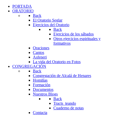
PORTADA
ORATORIO
Back
El Oratorio Seglar
Ejercicios del Oratorio
Back
Ejercicios de los sábados
Otros ejercicios espirituales y
formativos
Oraciones
Cantos
Asfeneri
La vida del Oratorio en Fotos
CONGREGACIÓN
Back
Congregación de Alcalá de Henares
Homilías
Formación
Documentos
Nuestros Blogs
Back
Tracts_teando
Cuaderno de notas
Contacta