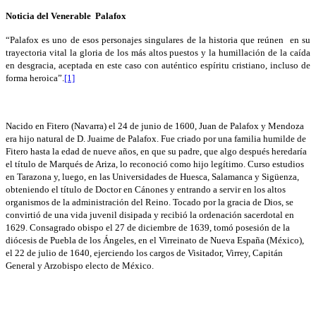
Noticia del Venerable Palafox
“Palafox es uno de esos personajes singulares de la historia que reúnen en su
trayectoria vital la gloria de los más altos puestos y la humillación de la caída
en desgracia, aceptada en este caso con auténtico espíritu cristiano, incluso de
forma heroica”.
[1]
Nacido en Fitero (Navarra) el 24 de junio de 1600, Juan de Palafox y Mendoza
era hijo natural de D. Juaime de Palafox. Fue criado por una familia humilde de
Fitero hasta la edad de nueve años, en que su padre, que algo después heredaría
el título de Marqués de Ariza, lo reconoció como hijo legítimo. Curso estudios
en Tarazona y, luego, en las Universidades de Huesca, Salamanca y Sigüenza,
obteniendo el título de Doctor en Cánones y entrando a servir en los altos
organismos de la administración del Reino. Tocado por la gracia de Dios, se
convirtió de una vida juvenil disipada y recibió la ordenación sacerdotal en
1629. Consagrado obispo el 27 de diciembre de 1639, tomó posesión de la
diócesis de Puebla de los Ángeles, en el Virreinato de Nueva España (México),
el 22 de julio de 1640, ejerciendo los cargos de Visitador, Virrey, Capitán
General y Arzobispo electo de México.