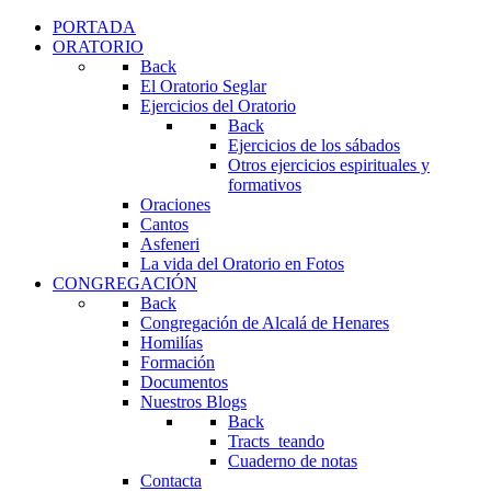
PORTADA
ORATORIO
Back
El Oratorio Seglar
Ejercicios del Oratorio
Back
Ejercicios de los sábados
Otros ejercicios espirituales y
formativos
Oraciones
Cantos
Asfeneri
La vida del Oratorio en Fotos
CONGREGACIÓN
Back
Congregación de Alcalá de Henares
Homilías
Formación
Documentos
Nuestros Blogs
Back
Tracts_teando
Cuaderno de notas
Contacta