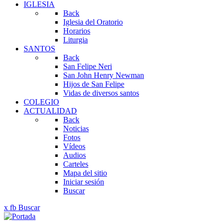
IGLESIA
Back
Iglesia del Oratorio
Horarios
Liturgia
SANTOS
Back
San Felipe Neri
San John Henry Newman
Hijos de San Felipe
Vidas de diversos santos
COLEGIO
ACTUALIDAD
Back
Noticias
Fotos
Vídeos
Audios
Carteles
Mapa del sitio
Iniciar sesión
Buscar
x
fb
Buscar