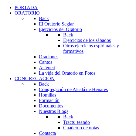
PORTADA
ORATORIO
Back
El Oratorio Seglar
Ejercicios del Oratorio
Back
Ejercicios de los sábados
Otros ejercicios espirituales y
formativos
Oraciones
Cantos
Asfeneri
La vida del Oratorio en Fotos
CONGREGACIÓN
Back
Congregación de Alcalá de Henares
Homilías
Formación
Documentos
Nuestros Blogs
Back
Tracts_teando
Cuaderno de notas
Contacta