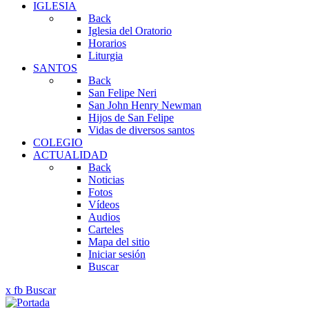
IGLESIA
Back
Iglesia del Oratorio
Horarios
Liturgia
SANTOS
Back
San Felipe Neri
San John Henry Newman
Hijos de San Felipe
Vidas de diversos santos
COLEGIO
ACTUALIDAD
Back
Noticias
Fotos
Vídeos
Audios
Carteles
Mapa del sitio
Iniciar sesión
Buscar
x
fb
Buscar