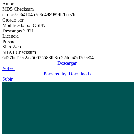
Autor
MD5 Checksum
d1c5c72c6410467d9e498989ff70ce7b
Creado por
Modificado por
OSFN
Descargas
3,971
Licencia
Precio
Sitio Web
SHA1 Checksum
6d27bcf19c2a256675583fc3cc22dcb42d7e9e04
Descargar
Volver
Powered by jDownloads
Subir