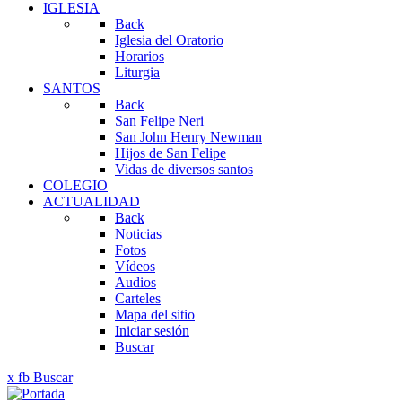
IGLESIA
Back
Iglesia del Oratorio
Horarios
Liturgia
SANTOS
Back
San Felipe Neri
San John Henry Newman
Hijos de San Felipe
Vidas de diversos santos
COLEGIO
ACTUALIDAD
Back
Noticias
Fotos
Vídeos
Audios
Carteles
Mapa del sitio
Iniciar sesión
Buscar
x
fb
Buscar