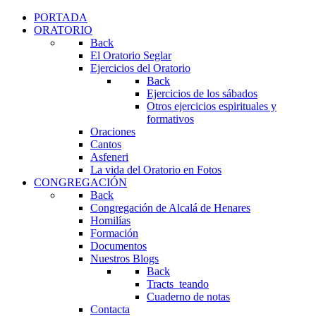
PORTADA
ORATORIO
Back
El Oratorio Seglar
Ejercicios del Oratorio
Back
Ejercicios de los sábados
Otros ejercicios espirituales y
formativos
Oraciones
Cantos
Asfeneri
La vida del Oratorio en Fotos
CONGREGACIÓN
Back
Congregación de Alcalá de Henares
Homilías
Formación
Documentos
Nuestros Blogs
Back
Tracts_teando
Cuaderno de notas
Contacta