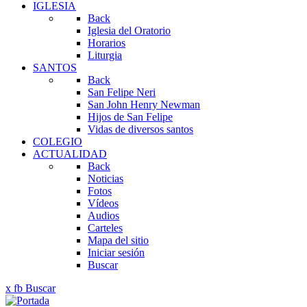
IGLESIA
Back
Iglesia del Oratorio
Horarios
Liturgia
SANTOS
Back
San Felipe Neri
San John Henry Newman
Hijos de San Felipe
Vidas de diversos santos
COLEGIO
ACTUALIDAD
Back
Noticias
Fotos
Vídeos
Audios
Carteles
Mapa del sitio
Iniciar sesión
Buscar
x
fb
Buscar