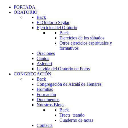
PORTADA
ORATORIO
Back
El Oratorio Seglar
Ejercicios del Oratorio
Back
Ejercicios de los sábados
Otros ejercicios espirituales y
formativos
Oraciones
Cantos
Asfeneri
La vida del Oratorio en Fotos
CONGREGACIÓN
Back
Congregación de Alcalá de Henares
Homilías
Formación
Documentos
Nuestros Blogs
Back
Tracts_teando
Cuaderno de notas
Contacta