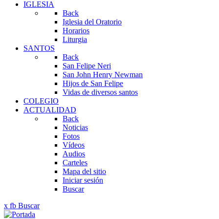
IGLESIA
Back
Iglesia del Oratorio
Horarios
Liturgia
SANTOS
Back
San Felipe Neri
San John Henry Newman
Hijos de San Felipe
Vidas de diversos santos
COLEGIO
ACTUALIDAD
Back
Noticias
Fotos
Vídeos
Audios
Carteles
Mapa del sitio
Iniciar sesión
Buscar
x
fb
Buscar