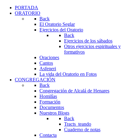
PORTADA
ORATORIO
Back
El Oratorio Seglar
Ejercicios del Oratorio
Back
Ejercicios de los sábados
Otros ejercicios espirituales y
formativos
Oraciones
Cantos
Asfeneri
La vida del Oratorio en Fotos
CONGREGACIÓN
Back
Congregación de Alcalá de Henares
Homilías
Formación
Documentos
Nuestros Blogs
Back
Tracts_teando
Cuaderno de notas
Contacta