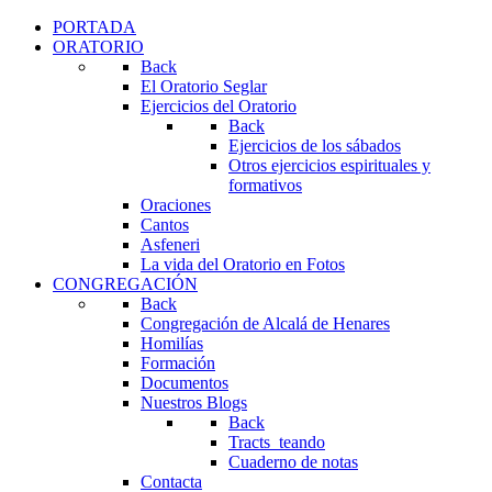
PORTADA
ORATORIO
Back
El Oratorio Seglar
Ejercicios del Oratorio
Back
Ejercicios de los sábados
Otros ejercicios espirituales y
formativos
Oraciones
Cantos
Asfeneri
La vida del Oratorio en Fotos
CONGREGACIÓN
Back
Congregación de Alcalá de Henares
Homilías
Formación
Documentos
Nuestros Blogs
Back
Tracts_teando
Cuaderno de notas
Contacta