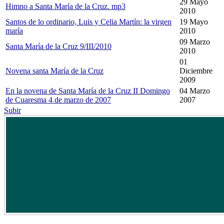
29 Mayo
Himno a Santa María de la Cruz. mp3
2010
Santos de lo ordinario, Luis y Celia Martín: la virgen
19 Mayo
maría
2010
09 Marzo
Santa María de la Cruz 9/III/2010
2010
01
Novena santa María de la Cruz
Diciembre
2009
En la novena de Santa María de la Cruz II Domingo
04 Marzo
de Cuaresma 4 de marzo de 2007
2007
Subir