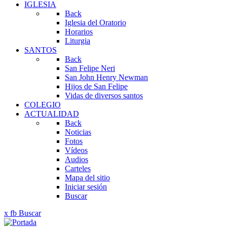
IGLESIA
Back
Iglesia del Oratorio
Horarios
Liturgia
SANTOS
Back
San Felipe Neri
San John Henry Newman
Hijos de San Felipe
Vidas de diversos santos
COLEGIO
ACTUALIDAD
Back
Noticias
Fotos
Vídeos
Audios
Carteles
Mapa del sitio
Iniciar sesión
Buscar
x
fb
Buscar