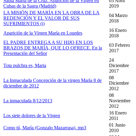
Santa María de la Cruz. Aparición de la Virgen en
03 Abril
Cubas de la Sagra (Madrid)
2019
LA MISIÓN DE MARÍA EN LA OBRA DE LA
04 Marzo
REDENCIÓN Y EL VALOR DE SUS
2018
SUFRIMIENTOS (i)
16 Enero
Aparición de la Virgen María en Lourdes
2018
EL PADRE ENTREGA A SU HIJO EN LOS
03 Febrero
BRAZOS DE MARÍA, QUE LO OFRECE. En la
2017
Presentación del Señor
24
Tota pulchra es, Maria
Diciembre
2017
08
La Inmaculada Concepción de la virgen María 8 de
Diciembre
diciembre de 2012
2012
08
La inmaculada 8/12/2013
Noviembre
2012
16 Enero
Los siete dolores de la Virgen
2011
01 Junio
Como tú, María (Gonzalo Mazarrasa). mp3
2010